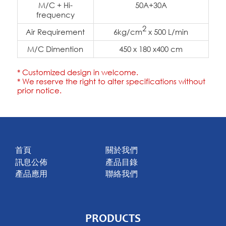
M/C + Hi-
50A+30A
frequency
2
Air Requirement
6kg/cm
x 500 L/min
M/C Dimention
450 x 180 x400 cm
* Customized design in welcome.
* We reserve the right to alter specifications without
prior notice.
首頁
關於我們
訊息公佈
產品目錄
產品應用
聯絡我們
PRODUCTS