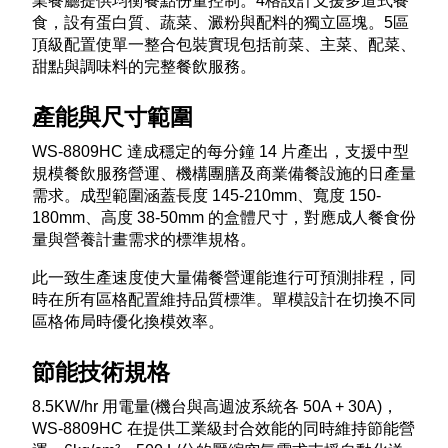
業餐廳提供均衡餐點份量控制。4格設計支援多道式餐
食，設有蛋白質、蔬菜、澱粉與配料的獨立區塊。5區
頂級配置使單一整合包裝實現包括前菜、主菜、配菜、
甜點與調味料的完整餐飲服務。​
產能與尺寸範圍
WS-8809HC 達成穩定的每分鐘 14 片產出，支援中型
規模餐飲服務營運、機構團膳及商業備餐設施的日產量
需求。成型範圍涵蓋長度 145-210mm、寬度 150-
180mm、高度 38-50mm 的盒體尺寸，對應成人餐食份
量與營養計畫需求的標準規格。​
此一致生產速度使大量備餐營運能進行可預測排程，同
時在所有區格配置維持品質標準。單模設計在切換不同
區格佈局時優化換模效率。​
節能技術規格
8.5KW/hr 用電量(機台與高週波系統各 50A + 30A)，
WS-8809HC 在提供工業級封合效能的同時維持節能營