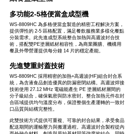
多功能2-5格便當盒成型機
WS-8809HC 為多格便當盒製造的精密工程解決方案，
提供彈性的 2-5 區格配置，滿足餐飲服務業多樣化餐點
分裝需求。此先進成型系統整合加熱與高週波封合技
術，搭配雙PE塗層紙材相容性，為商業團膳、機構用
餐及外帶營運提供每分鐘 14 片的穩定產能。​
先進雙重封蓋技術
WS-8809HC 採用精密的加熱+高週波(HF)組合封合系
統，為含液食品創造優異的防漏密閉結構。高週波焊接
技術使用 27.12 MHz 電磁能產生 PE 塗層紙材層間的
分子級結合，確保氣密與防水密封。整合加熱元件在封
合區域提供均勻溫度分布，保證整個生產運轉的一致封
口品質與結構完整性。​
此雙技術方式提供可重複、可靠的封合結果，承受食品
配送期間的運輸壓力與搬運過程。高週波封合製程從內
而外融合材料，創造與原始基材同等強度的結合，同時