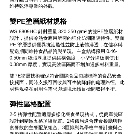
維持乾淨專業的外觀。​
雙PE塗層紙材規格
WS-8809HC 針對重量 320-350 g/m² 的雙PE塗層紙材
設計，提供冷熱食應用所需的強化防潮阻隔特性。雙面
PE 塗層提供優異抗油脂性並防止液體滲透，在儲存與
配送期間維持食品品質與呈現。主盒結構採用 0.46-
0.50mm 紙張厚度提供結構強度，小型分隔板則使用
0.38mm 厚度，實現高效區隔而不增加過多材料重量。​
雙PE塗層技術確保符合國際食品包裝標準的食品安全
接觸面，同時支援可回收與可生物降解的處理路徑。此
材料規格在耐用性需求與環境永續目標間取得平衡。​
彈性區格配置
2-5 格彈性配置適應多樣化餐食呈現格式，從簡單雙區
設計到精緻五格頂級配置。2格佈局適合速食餐廳與輕
食餐飲的主餐配菜組合。3區排列為學校午餐計畫與企