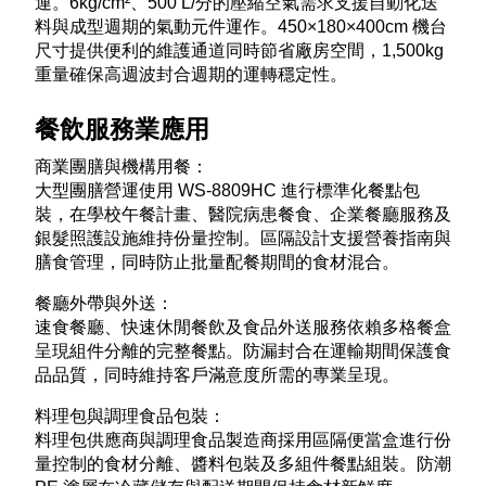
運。6kg/cm²、500 L/分的壓縮空氣需求支援自動化送
料與成型週期的氣動元件運作。450×180×400cm 機台
尺寸提供便利的維護通道同時節省廠房空間，1,500kg
重量確保高週波封合週期的運轉穩定性。​
餐飲服務業應用
商業團膳與機構用餐：
大型團膳營運使用 WS-8809HC 進行標準化餐點包
裝，在學校午餐計畫、醫院病患餐食、企業餐廳服務及
銀髮照護設施維持份量控制。區隔設計支援營養指南與
膳食管理，同時防止批量配餐期間的食材混合。​
餐廳外帶與外送：
速食餐廳、快速休閒餐飲及食品外送服務依賴多格餐盒
呈現組件分離的完整餐點。防漏封合在運輸期間保護食
品品質，同時維持客戶滿意度所需的專業呈現。​
料理包與調理食品包裝：
料理包供應商與調理食品製造商採用區隔便當盒進行份
量控制的食材分離、醬料包裝及多組件餐點組裝。防潮