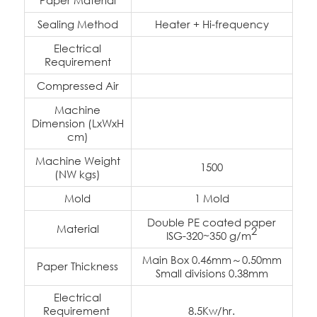
Paper Material
Sealing Method
Heater + Hi-frequency
Electrical
Requirement
Compressed Air
Machine
Dimension (LxWxH
cm)
Machine Weight
1500
(NW kgs)
Mold
1 Mold
Double PE coated paper
Material
2
ISG-320~350 g/m
Main Box 0.46mm～0.50mm
Paper Thickness
Small divisions 0.38mm
Electrical
Requirement
8.5Kw/hr.