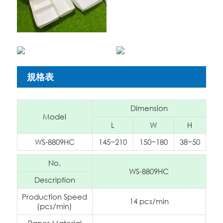
規格表
Dimension
Model
L
W
H
WS-8809HC
145~210
150~180
38~50
No.
WS-8809HC
Description
Production Speed
14 pcs/min
(pcs/min)